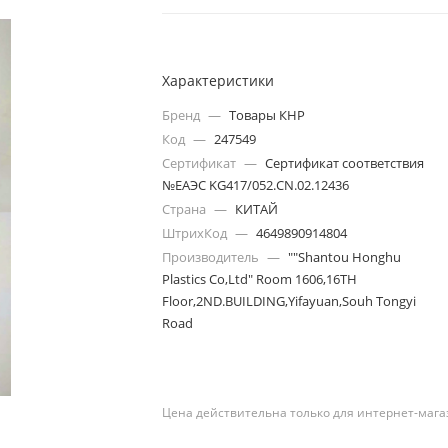
Характеристики
Бренд
—
Товары КНР
Код
—
247549
Сертификат
—
Сертификат соответствия
№ЕАЭС KG417/052.CN.02.12436
Страна
—
КИТАЙ
ШтрихКод
—
4649890914804
Производитель
—
""Shantou Honghu
Plastics Co,Ltd" Room 1606,16TH
Floor,2ND.BUILDING,Yifayuan,Souh Tongyi
Road
Цена действительна только для интернет-мага