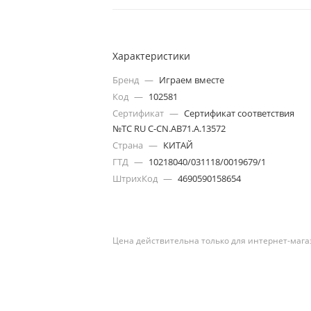
Характеристики
Бренд
—
Играем вместе
Код
—
102581
Сертификат
—
Сертификат соответствия
№ТС RU C-CN.AB71.A.13572
Страна
—
КИТАЙ
ГТД
—
10218040/031118/0019679/1
ШтрихКод
—
4690590158654
Цена действительна только для интернет-мага