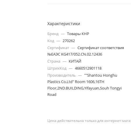
Характеристики
Бренд
—
Товары КНР
Код
—
270262
Сертификат
—
Сертификат соответствия
№ЕАЭС KG417/052.CN.02.12436
Страна
—
КИТАЙ
ШтрихКод
—
4660512901118
Производитель
—
""Shantou Honghu
Plastics Co,Ltd" Room 1606,16TH
Floor,2ND.BUILDING,Yifayuan,Souh Tongyi
Road
Цена действительна только для интернет-мага