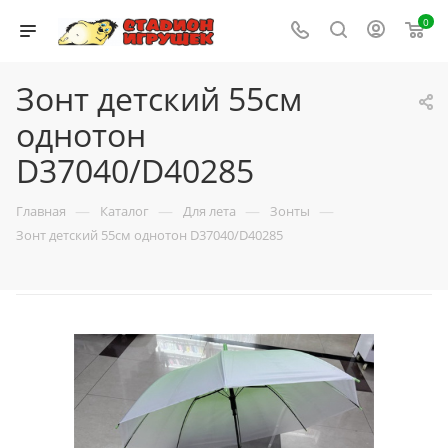
0
Зонт детский 55см
однотон
D37040/D40285
—
—
—
—
Главная
Каталог
Для лета
Зонты
Зонт детский 55см однотон D37040/D40285