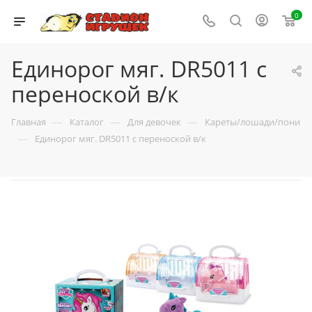
0
Единорог мяг. DR5011 с
переноской в/к
—
—
—
Главная
Каталог
Для девочек
Кареты/лошади/пони
—
Единорог мяг. DR5011 с переноской в/к