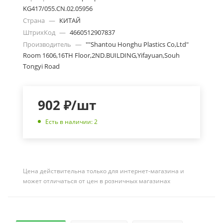
KG417/055.CN.02.05956
Страна
—
КИТАЙ
ШтрихКод
—
4660512907837
Производитель
—
""Shantou Honghu Plastics Co,Ltd"
Room 1606,16TH Floor,2ND.BUILDING,Yifayuan,Souh
Tongyi Road
902
₽
/шт
Есть в наличии: 2
Цена действительна только для интернет-магазина и
может отличаться от цен в розничных магазинах