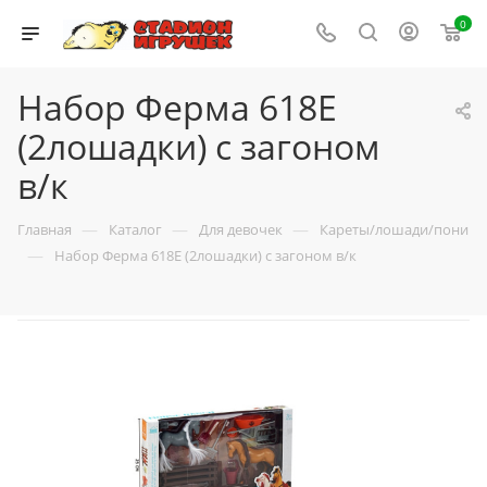
0
Набор Ферма 618E
(2лошадки) с загоном
в/к
—
—
—
Главная
Каталог
Для девочек
Кареты/лошади/пони
—
Набор Ферма 618E (2лошадки) с загоном в/к