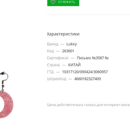
ОТЛОЖИТЬ
Характеристики
Бренд
—
Lukкy
Код
—
263601
Сертификат
—
Письмо №3587 №
Страна
—
КИТАЙ
ГТД
—
10317120/090424/3060957
ШтрихКод
—
4660182327409
Цена действительна только для интернет-мага