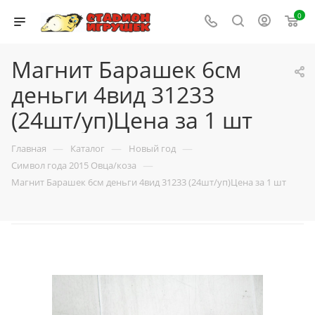
0
Магнит Барашек 6см
деньги 4вид 31233
(24шт/уп)Цена за 1 шт
—
—
—
Главная
Каталог
Новый год
—
Символ года 2015 Овца/коза
Магнит Барашек 6см деньги 4вид 31233 (24шт/уп)Цена за 1 шт